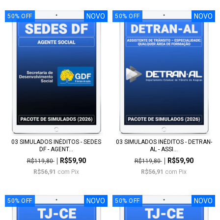
NOVO
NOVO
50
%
OFF
50
%
OFF
03 SIMULADOS INÉDITOS - SEDES
03 SIMULADOS INÉDITOS - DETRAN-
DF - AGENT...
AL - ASSI...
R$59,90
R$59,90
R$119,80
R$119,80
R$56,91
com
Pix
R$56,91
com
Pix
NOVO
NOVO
50
%
OFF
50
%
OFF