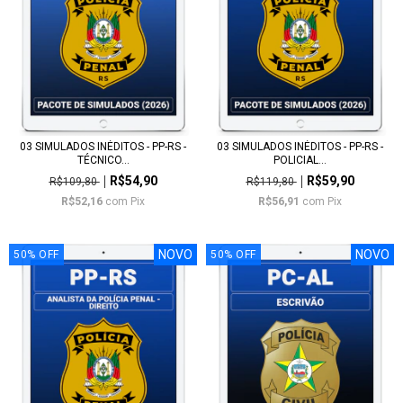
03 SIMULADOS INÉDITOS - PP-RS -
03 SIMULADOS INÉDITOS - PP-RS -
TÉCNICO...
POLICIAL...
R$54,90
R$59,90
R$109,80
R$119,80
R$52,16
com
Pix
R$56,91
com
Pix
NOVO
NOVO
50
%
OFF
50
%
OFF