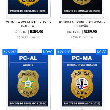
03 SIMULADOS INÉDITOS - PP-RS -
03 SIMULADOS INÉDITOS - PC-AL -
ANALISTA...
ESCRIVÃO...
R$59,90
R$59,90
R$119,80
R$119,80
R$56,91
com
Pix
R$56,91
com
Pix
NOVO
NOVO
50
%
OFF
50
%
OFF