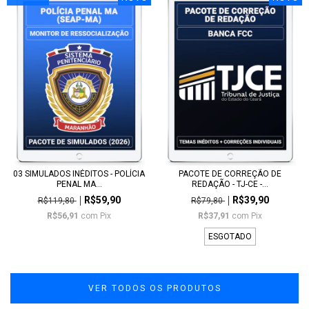
03 SIMULADOS INÉDITOS - POLÍCIA
PACOTE DE CORREÇÃO DE
PENAL MA...
REDAÇÃO - TJ-CE -...
R$59,90
R$39,90
R$119,80
R$79,80
R$56,91
com
Pix
R$37,91
com
Pix
ESGOTADO
VER TODOS OS PRODUTOS