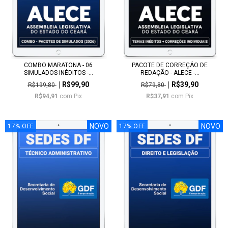
COMBO MARATONA - 06
PACOTE DE CORREÇÃO DE
SIMULADOS INÉDITOS -...
REDAÇÃO - ALECE -...
R$99,90
R$39,90
R$199,80
R$79,80
R$94,91
com
Pix
R$37,91
com
Pix
NOVO
NOVO
17
%
OFF
17
%
OFF