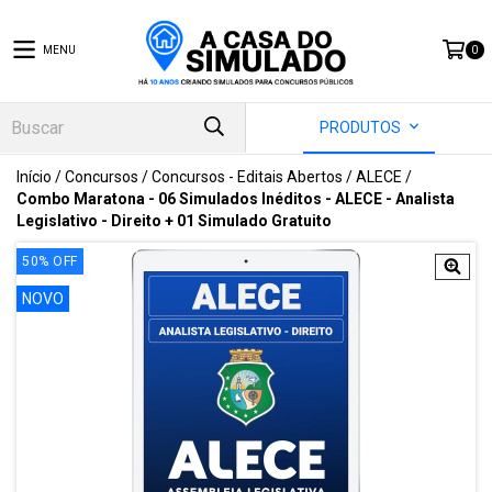
MENU
0
PRODUTOS
Início
/
Concursos
/
Concursos - Editais Abertos
/
ALECE
/
Combo Maratona - 06 Simulados Inéditos - ALECE - Analista
Legislativo - Direito + 01 Simulado Gratuito
50
%
OFF
NOVO