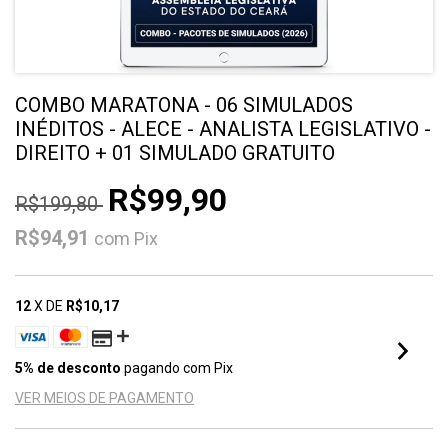
COMBO MARATONA - 06 SIMULADOS
INÉDITOS - ALECE - ANALISTA LEGISLATIVO -
DIREITO + 01 SIMULADO GRATUITO
R$99,90
R$199,80
R$94,91
com
Pix
12
X DE
R$10,17
5% de desconto
pagando com Pix
VER MEIOS DE PAGAMENTO