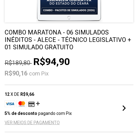
COMBO MARATONA - 06 SIMULADOS
INÉDITOS - ALECE - TÉCNICO LEGISLATIVO +
01 SIMULADO GRATUITO
R$94,90
R$189,80
R$90,16
com
Pix
12
X DE
R$9,66
5% de desconto
pagando com Pix
VER MEIOS DE PAGAMENTO