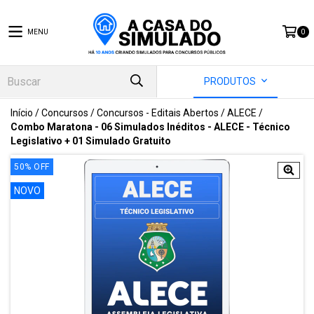
MENU
0
PRODUTOS
Início
/
Concursos
/
Concursos - Editais Abertos
/
ALECE
/
Combo Maratona - 06 Simulados Inéditos - ALECE - Técnico
Legislativo + 01 Simulado Gratuito
50
%
OFF
NOVO