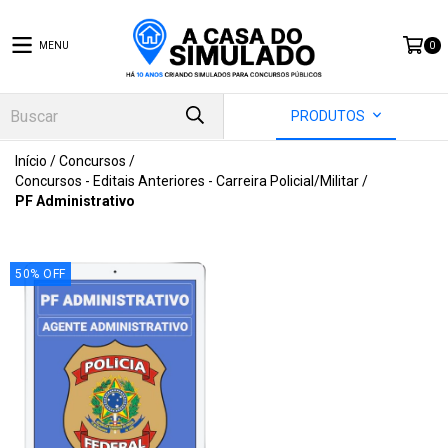
MENU
0
PRODUTOS
Início
/
Concursos
/
Concursos - Editais Anteriores - Carreira Policial/Militar
/
PF Administrativo
50
%
OFF