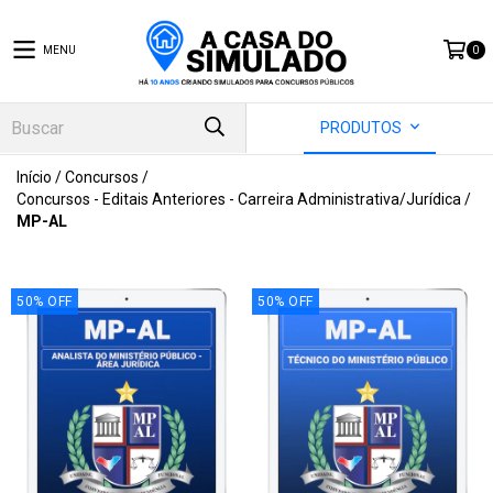
MENU
0
PRODUTOS
Início
/
Concursos
/
Concursos - Editais Anteriores - Carreira Administrativa/Jurídica
/
MP-AL
50
%
OFF
50
%
OFF