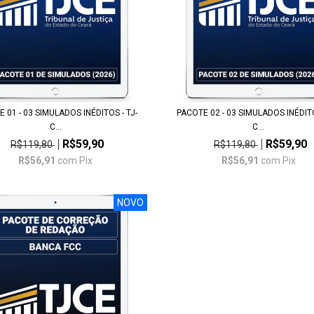
 01 - 03 SIMULADOS INÉDITOS - TJ-
PACOTE 02 - 03 SIMULADOS INÉDITO
C...
C...
R$59,90
R$59,90
R$119,80
R$119,80
R$56,91
com
Pix
R$56,91
com
Pix
NOVO