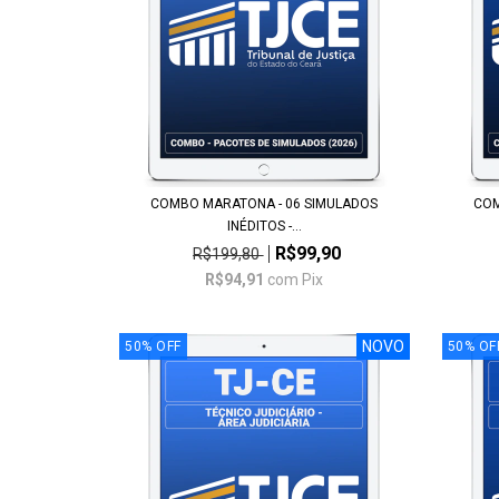
COMBO MARATONA - 06 SIMULADOS
COM
INÉDITOS -...
R$99,90
R$199,80
R$94,91
com
Pix
NOVO
50
%
OFF
50
%
OF