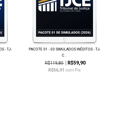
S - TJ-
PACOTE 01 - 03 SIMULADOS INÉDITOS - TJ-
C...
R$59,90
R$119,80
R$56,91
com
Pix