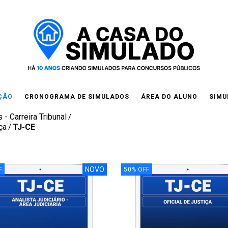
IÇÃO
CRONOGRAMA DE SIMULADOS
ÁREA DO ALUNO
SIMU
 - Carreira Tribunal
/
ça
TJ-CE
/
NOVO
F
50
%
OFF