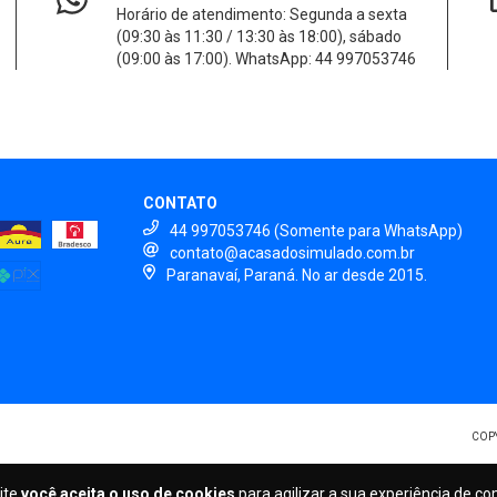
Horário de atendimento: Segunda a sexta
(09:30 às 11:30 / 13:30 às 18:00), sábado
(09:00 às 17:00). WhatsApp: 44 997053746
CONTATO
44 997053746 (Somente para WhatsApp)
contato@acasadosimulado.com.br
Paranavaí, Paraná. No ar desde 2015.
COPY
ite
você aceita o uso de cookies
para agilizar a sua experiência de c