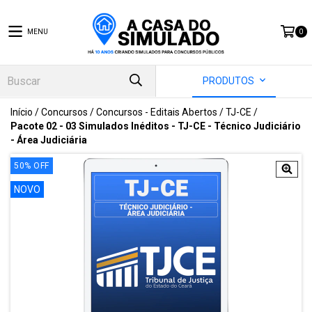
MENU
0
PRODUTOS
Início
/
Concursos
/
Concursos - Editais Abertos
/
TJ-CE
/
Pacote 02 - 03 Simulados Inéditos - TJ-CE - Técnico Judiciário
- Área Judiciária
50
%
OFF
NOVO