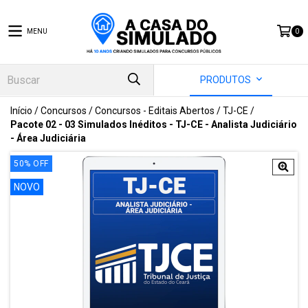
MENU
0
PRODUTOS
Início
/
Concursos
/
Concursos - Editais Abertos
/
TJ-CE
/
Pacote 02 - 03 Simulados Inéditos - TJ-CE - Analista Judiciário
- Área Judiciária
50
%
OFF
NOVO