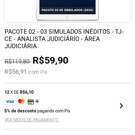
PACOTE 02 - 03 SIMULADOS INÉDITOS - TJ-
CE - ANALISTA JUDICIÁRIO - ÁREA
JUDICIÁRIA
R$59,90
R$119,80
R$56,91
com
Pix
12
X DE
R$6,10
5% de desconto
pagando com Pix
VER MEIOS DE PAGAMENTO