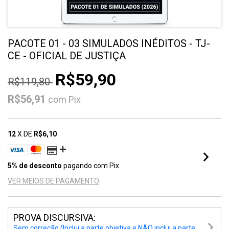
PACOTE 01 - 03 SIMULADOS INÉDITOS - TJ-
CE - OFICIAL DE JUSTIÇA
R$59,90
R$119,80
R$56,91
com
Pix
12
X DE
R$6,10
5% de desconto
pagando com Pix
VER MEIOS DE PAGAMENTO
PROVA DISCURSIVA:
Sem correção (Inclui a parte objetiva e NÃO inclui a parte