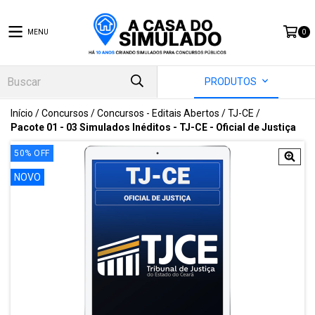
MENU
0
PRODUTOS
Início
/
Concursos
/
Concursos - Editais Abertos
/
TJ-CE
/
Pacote 01 - 03 Simulados Inéditos - TJ-CE - Oficial de Justiça
50
%
OFF
NOVO