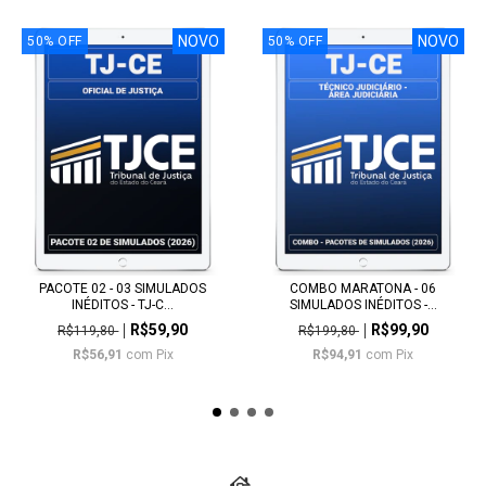
NOVO
NOVO
50
%
OFF
50
%
OFF
PACOTE 02 - 03 SIMULADOS
COMBO MARATONA - 06
INÉDITOS - TJ-C...
SIMULADOS INÉDITOS -...
R$59,90
R$99,90
R$119,80
R$199,80
R$56,91
com
Pix
R$94,91
com
Pix