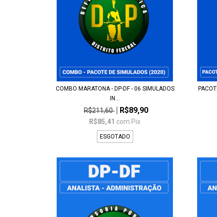
COMBO MARATONA - DP-DF - 06 SIMULADOS
PACOTE
IN...
R$89,90
R$211,60
R$85,41
com
Pix
ESGOTADO