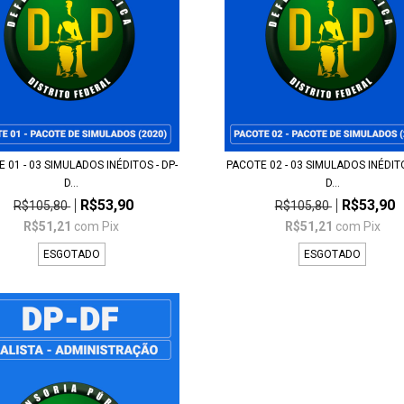
 01 - 03 SIMULADOS INÉDITOS - DP-
PACOTE 02 - 03 SIMULADOS INÉDITO
D...
D...
R$53,90
R$53,90
R$105,80
R$105,80
R$51,21
com
Pix
R$51,21
com
Pix
ESGOTADO
ESGOTADO