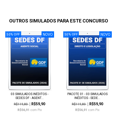
OUTROS SIMULADOS PARA ESTE CONCURSO
NOVO
NOVO
50
%
OFF
50
%
OFF
03 SIMULADOS INÉDITOS -
PACOTE 01 - 03 SIMULADOS
SEDES DF - AGENT...
INÉDITOS - SEDE...
R$59,90
R$59,90
R$119,80
R$119,80
R$56,91
com
Pix
R$56,91
com
Pix