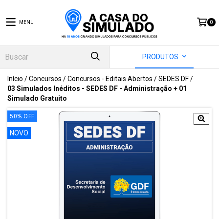
MENU
0
PRODUTOS
Início
/
Concursos
/
Concursos - Editais Abertos
/
SEDES DF
/
03 Simulados Inéditos - SEDES DF - Administração + 01
Simulado Gratuito
50
%
OFF
NOVO