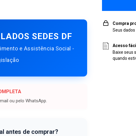
Compra pro
Seus dados 
ULADOS SEDES DF
Acesso fác
imento e Assistência Social -
Baixe seus 
quando esti
gislação
COMPLETA
-mail ou pelo WhatsApp.
al antes de comprar?