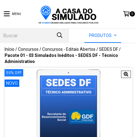
MENU
0
PRODUTOS
Início
/
Concursos
/
Concursos - Editais Abertos
/
SEDES DF
/
Pacote 01 - 03 Simulados Inéditos - SEDES DF - Técnico
Administrativo
50
%
OFF
NOVO