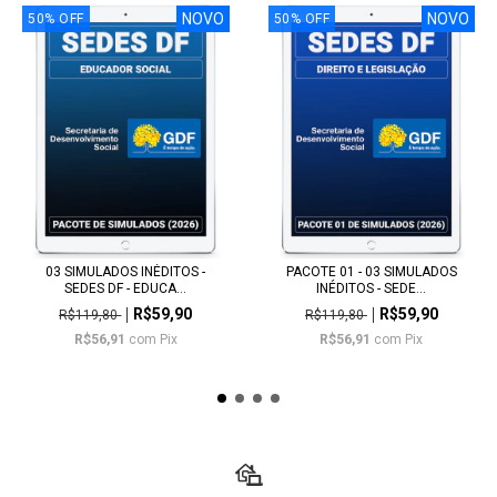
NOVO
NOVO
50
%
OFF
50
%
OFF
03 SIMULADOS INÉDITOS -
PACOTE 01 - 03 SIMULADOS
SEDES DF - EDUCA...
INÉDITOS - SEDE...
R$59,90
R$59,90
R$119,80
R$119,80
R$56,91
com
Pix
R$56,91
com
Pix