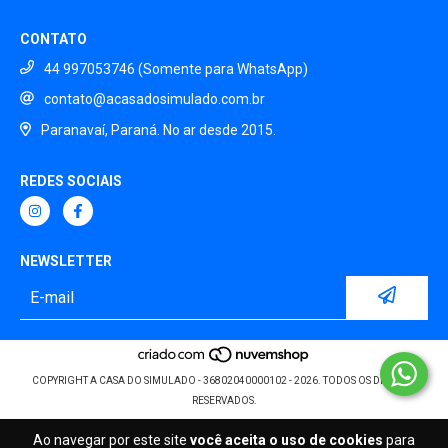
CONTATO
44 997053746 (Somente para WhatsApp)
contato@acasadosimulado.com.br
Paranavaí, Paraná. No ar desde 2015.
REDES SOCIAIS
NEWSLETTER
COPYRIGHT A CASA DO SIMULADO - 36802040000102 - 2026. TODOS OS DIREITOS
RESERVADOS.
Ao navegar por este site
você aceita o uso de cookies
para