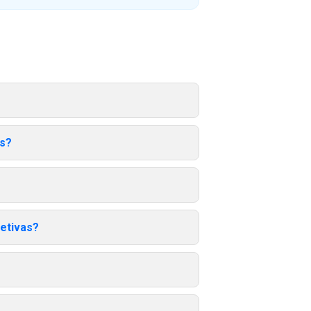
is?
etivas?