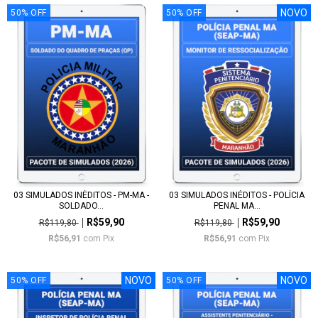
NOVO
50
%
OFF
50
%
OFF
03 SIMULADOS INÉDITOS - PM-MA -
03 SIMULADOS INÉDITOS - POLÍCIA
SOLDADO...
PENAL MA...
R$59,90
R$59,90
R$119,80
R$119,80
R$56,91
com
Pix
R$56,91
com
Pix
NOVO
NOVO
50
%
OFF
50
%
OFF