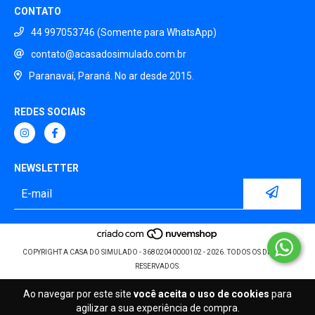
CONTATO
44 997053746 (Somente para WhatsApp)
contato@acasadosimulado.com.br
Paranavaí, Paraná. No ar desde 2015.
REDES SOCIAIS
NEWSLETTER
COPYRIGHT A CASA DO SIMULADO - 36802040000102 - 2026. TODOS OS DIREITOS
RESERVADOS.
Ao navegar por este site
você aceita o uso de cookies
para
agilizar a sua experiência de compra.