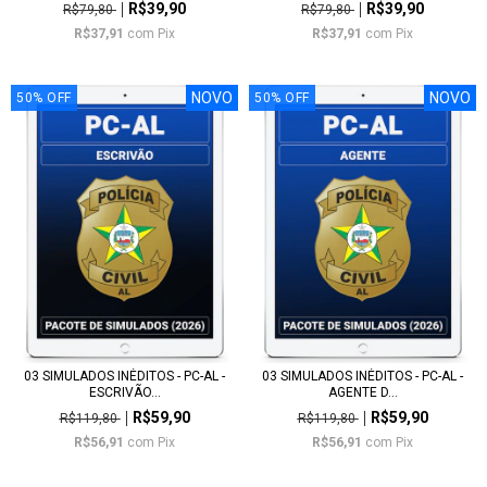
R$39,90
R$39,90
R$79,80
R$79,80
R$37,91
com
Pix
R$37,91
com
Pix
NOVO
NOVO
50
%
OFF
50
%
OFF
03 SIMULADOS INÉDITOS - PC-AL -
03 SIMULADOS INÉDITOS - PC-AL -
ESCRIVÃO...
AGENTE D...
R$59,90
R$59,90
R$119,80
R$119,80
R$56,91
com
Pix
R$56,91
com
Pix