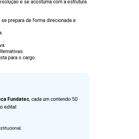
resolução e se acostuma com a estrutura
ê se prepara de forma direcionada e:
a.
va.
ternativas.
sta para o cargo.
anca Fundatec
,
cada um contendo 50
 edital:
stitucional;