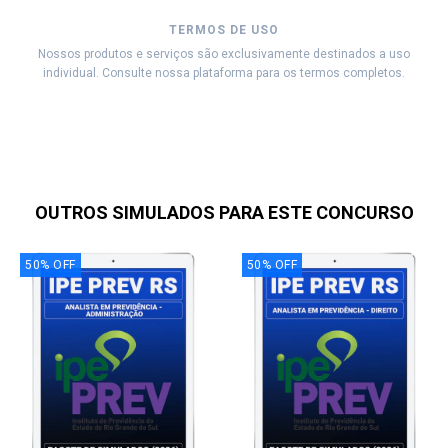
TERMOS DE USO
Nossos produtos e serviços são exclusivamente destinados a uso
individual. Consulte nossa plataforma para os termos completos.
OUTROS SIMULADOS PARA ESTE CONCURSO
50
%
OFF
50
%
OFF