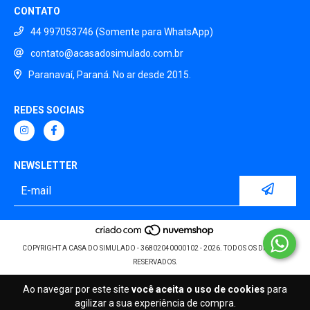
CONTATO
44 997053746 (Somente para WhatsApp)
contato@acasadosimulado.com.br
Paranavaí, Paraná. No ar desde 2015.
REDES SOCIAIS
NEWSLETTER
COPYRIGHT A CASA DO SIMULADO - 36802040000102 - 2026. TODOS OS DIREITOS
RESERVADOS.
Ao navegar por este site
você aceita o uso de cookies
para
agilizar a sua experiência de compra.