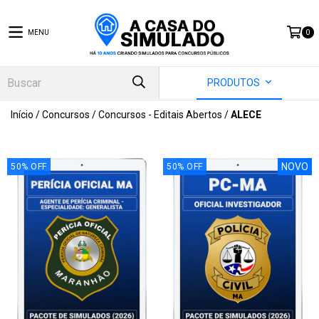
MENU
0
PRODUTOS
Início
/
Concursos
/
Concursos - Editais Abertos
/
ALECE
NOVO
50
%
OFF
50
%
OFF