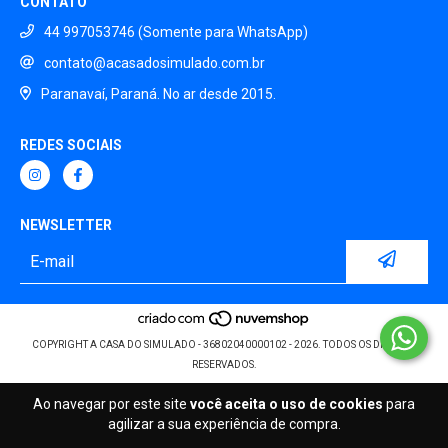
CONTATO
44 997053746 (Somente para WhatsApp)
contato@acasadosimulado.com.br
Paranavaí, Paraná. No ar desde 2015.
REDES SOCIAIS
NEWSLETTER
COPYRIGHT A CASA DO SIMULADO - 36802040000102 - 2026. TODOS OS DIREITOS
RESERVADOS.
Ao navegar por este site
você aceita o uso de cookies
para
agilizar a sua experiência de compra.