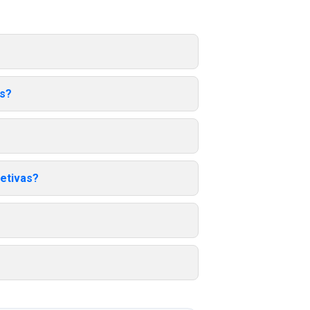
is?
etivas?