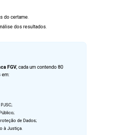
s do certame.
análise dos resultados.
anca FGV
, cada um contendo 80
s em:
o PJSC;
Público;
Proteção de Dados;
 à Justiça.