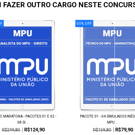
I FAZER OUTRO CARGO NESTE CONCUR
F
50
%
OFF
 MARATONA - PACOTES 01 E 02 -
PACOTE 01 - 04 SIMULADOS INÉD
08 SI...
MPU...
R$124,90
R$79,90
R$249,80
R$159,80