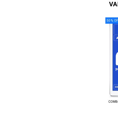
VA
50
%
OF
COMBO