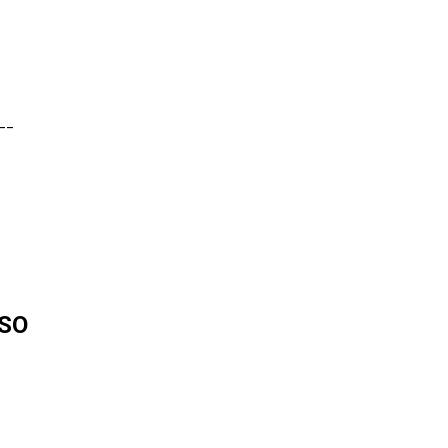
__
SO