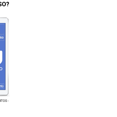
SO?
ITOS -