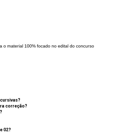
ça o material 100% focado no edital do concurso
scursivas?
ara correção?
?
te 02?