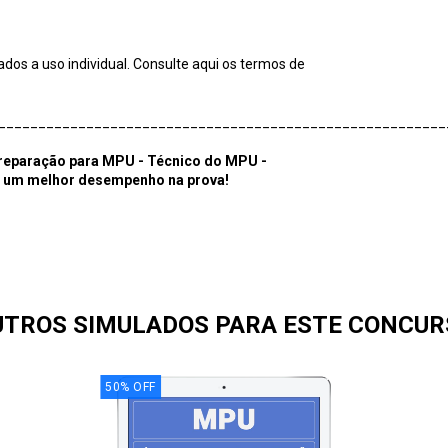
dos a uso individual. Consulte aqui os termos de
________________________________________________________
preparação para MPU - Técnico do MPU -
a um melhor desempenho na prova!
UTROS SIMULADOS PARA ESTE CONCUR
50
%
OFF