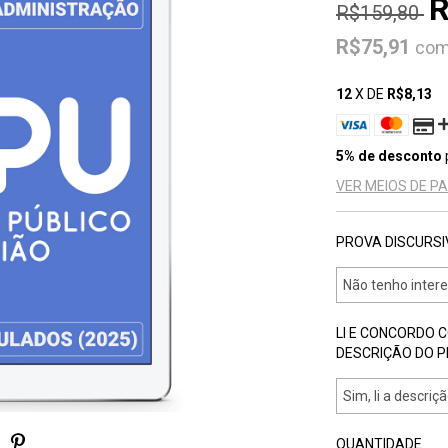
R
R$159,80
R$75,91
co
12
X DE
R$8,13
5% de desconto
VER MEIOS DE 
PROVA DISCURSI
LI E CONCORDO 
DESCRIÇÃO DO 
QUANTIDADE