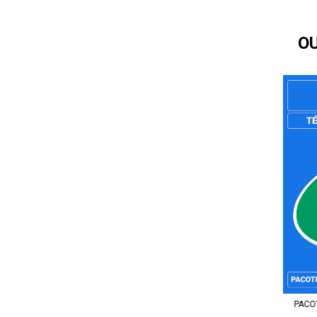
O
PACOT