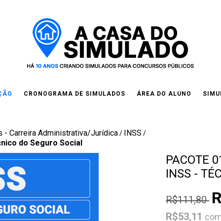
IÇÃO
CRONOGRAMA DE SIMULADOS
ÁREA DO ALUNO
SIMU
 - Carreira Administrativa/Jurídica
INSS
/
/
cnico do Seguro Social
PACOTE 01
INSS - T
R
R$111,80
R$53,11
co