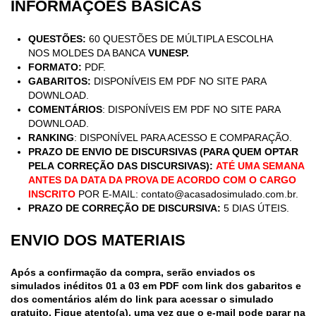
INFORMAÇÕES BÁSICAS
QUESTÕES:
60 QUESTÕES DE MÚLTIPLA ESCOLHA
NOS MOLDES DA BANCA
VUNESP.
FORMATO:
PDF.
GABARITOS:
DISPONÍVEIS EM PDF NO SITE PARA
DOWNLOAD.
COMENTÁRIOS
: DISPONÍVEIS EM PDF NO SITE PARA
DOWNLOAD.
RANKING
: DISPONÍVEL PARA ACESSO E COMPARAÇÃO.
PRAZO DE ENVIO DE DISCURSIVAS (PARA QUEM OPTAR
PELA
CORREÇÃO DAS DISCURSIVAS
):
ATÉ UMA SEMANA
ANTES DA DATA DA PROVA DE ACORDO COM O CARGO
INSCRITO
POR E-MAIL:
contato@acasadosimulado.com.br
.
PRAZO DE CORREÇÃO DE DISCURSIVA:
5 DIAS ÚTEIS.
ENVIO DOS MATERIAIS
Após a confirmação da compra, serão enviados os
simulados inéditos 01 a 03 em PDF com link dos gabaritos e
dos comentários além do link para acessar o simulado
gratuito.
Fique atento(a), uma vez que o e-mail pode parar na