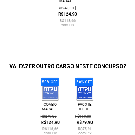
MARATONA
-
R$249,80
PACOTES
R$124,90
01 E 02 -
08 SI...
R$118,66
com
Pix
VAI FAZER OUTRO CARGO NESTE CONCURSO?
50
%
OFF
50
%
OFF
COMBO
PACOTE
MARATONA
02 - 04
-
SIMULADOS
R$249,80
R$159,80
PACOTES
INÉDITOS
R$124,90
R$79,90
01 E 02 -
- MPU...
08 SI...
R$118,66
R$75,91
com
Pix
com
Pix