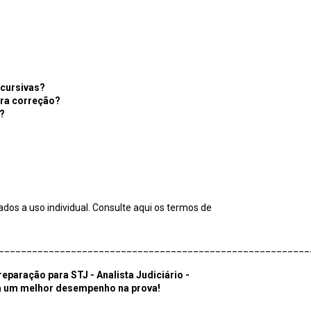
scursivas?
ara correção?
?
dos a uso individual. Consulte aqui os termos de
________________________________________________________
eparação para STJ - Analista Judiciário -
ra um melhor desempenho na prova!