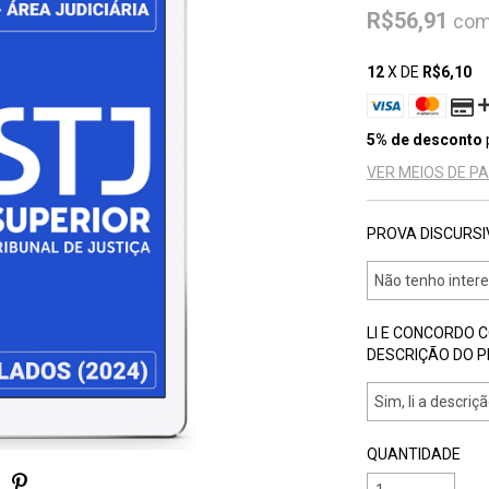
R$56,91
co
12
X DE
R$6,10
5% de desconto
VER MEIOS DE 
PROVA DISCURSI
LI E CONCORDO 
DESCRIÇÃO DO 
QUANTIDADE