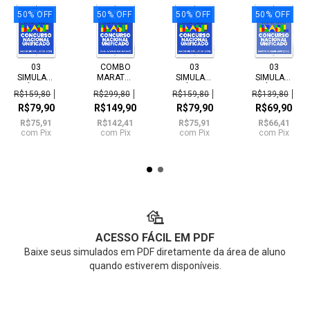
50
%
OFF
50
%
OFF
50
%
OFF
50
%
OFF
03
COMBO
03
03
SIMULADOS
MARATONA
SIMULADOS
SIMULADOS
INÉDITOS
- 06
INÉDITOS
INÉDITOS
R$159,80
R$299,80
R$159,80
R$139,80
- CNU 2 -
SIMULADOS
- CNU 2 -
- CNU 2 -
R$79,90
R$149,90
R$79,90
R$69,90
BLOCO
INÉDITOS
BLOCO
BLOCO
1...
-...
7...
9...
R$75,91
R$142,41
R$75,91
R$66,41
com
Pix
com
Pix
com
Pix
com
Pix
ACESSO FÁCIL EM PDF
Baixe seus simulados em PDF diretamente da área de aluno
quando estiverem disponíveis.