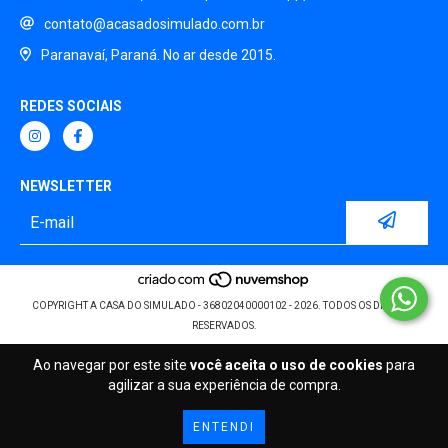
contato@acasadosimulado.com.br
Paranavaí, Paraná. No ar desde 2015.
REDES SOCIAIS
NEWSLETTER
COPYRIGHT A CASA DO SIMULADO - 36802040000102 - 2026. TODOS OS DIREITOS
RESERVADOS.
Ao navegar por este site
você aceita o uso de cookies
para
agilizar a sua experiência de compra.
ENTENDI