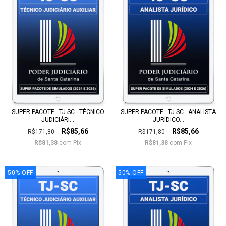
SUPER PACOTE - TJ-SC - TÉCNICO
SUPER PACOTE - TJ-SC - ANALISTA
JUDICIÁRI...
JURÍDICO...
R$85,66
R$85,66
R$171,80
R$171,80
R$81,38
com
Pix
R$81,38
com
Pix
50
%
OFF
50
%
OFF