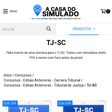
MENU
0
PRODUTOS
TJ-SC
Falta menos de uma semana para o TJ-SC. Treine com simulados estilo
FGV e revise com foco antes da prova!
Início
/
Concursos
/
Concursos - Editais Anteriores - Carreira Tribunal
/
Concursos - Editais Anteriores - Tribunal de Justiça
/
TJ-SC
50
%
OFF
50
%
OFF